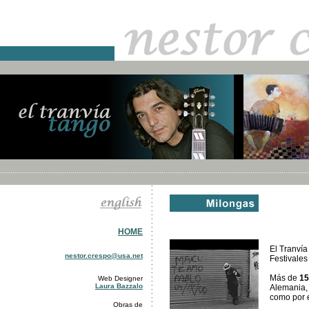
.....................................................................................................................................................
HOM
E
El Tranví
nestor.crespo@usa.net
Festivales
Más de
15
Web Designer
Laura Bazzalo
Alemania, 
como por 
Obras de