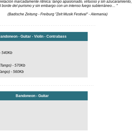
pretación marcadamente rítmica: tango apasionado, virtuoso y sin azucaramiento,
l borde del purismo y sin embargo con un intenso fuego subterráneo… "
(Badische Zeitung - Freiburg "Zelt Musik Festival" - Alemania)
 . . . . . . . . . . . . . . . . . . . . . . . . . . . . . . . . . . . . . . . . . . . . . . . . . . . . .
andoneon - Guitar - Violin - Contrabass
- 540Kb
(Tango) - 570Kb
Tango)
- 560Kb
 . . . . . . . . . . . . . . . . . . . . . . . . . . . . . . . . . . . . . . . . . . . . . . . . . . . .
Bandoneon - Guitar