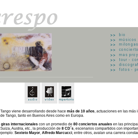
.....................................................................................................
a Tango viene desarrollando desde hace
más de 10 años
, actuaciones en las más 
 de Tango, tanto en Buenos Aires como en Europa.
 giras internacionales
con un promedio de
80 conciertos anuales
en las principa
Suiza, Austria, etc., la producción de
8 CD´s
, escenarios compartidos con important
ejemplo:
Sexteto Mayor
,
Alfredo Marcucci
, entre otros, avalan una carrera consta