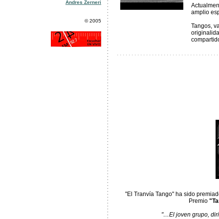
Andres Zerneri
Actualmen
amplio esp
© 2005
Tangos, va
originalid
compartid
. . . . . . . . . . . . . . . . . . . . . . . . . . . . . . . . . . .
"El Tranvía Tango" ha sido premiad
Premio
"Ta
"…El joven grupo, dir