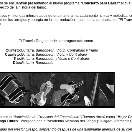
te se encuentran presentando el nuevo programa
"Concierto para Bailar"
el cual
ectro de la historia del tango.
lses y milongas interpretados de una manera marcadamente rítmica y melódica, co
ad en los arreglos y energía en la interpretación, hacen de la propuesta de "El Tran
o.
 . . . . . . . . . . . . . . . . . . . . . . . . . . . . . . . . . . . . . . . . . . . . . . . . . . . . .
El Tranvía Tango puede ser programado como:
Quinteto:
Guitarra, Bandoneón, Violín, Contrabajo y Piano
Cuarteto:
Guitarra, Bandoneón, Violín y Contrabajo
Trío:
Guitarra, Bandoneón y Violín o Contrabajo.
Dúo:
Guitarra, Bandoneón.
o por la
"Asociación de Cronistas del Espectáculo" (Buenos Aires)
como
"Mejor G
ngo Futuro"
, otorgado por la "Academia Alemana del Tango"
(Stuttgart - Alemania)
igido por Néstor Crespo, sorprendió después de una fulminante apertura de su con