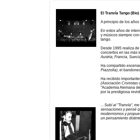
El Tranvía Tango (Bio)
A principio de los años
En estos años de inten
y músicos siempre con e
tango.
Desde 1995 realiza de 
conciertos en las más 
Austria, Francia, Sueci
Ha compartido escenari
Piazzolla)
, el bandone
Ha recibido importantes
(Asociación Cronistas 
"Academia Alemana d
por la prestigiosa revis
…Subí al "Tranvía", m
sensaciones y pensé qu
modernismos y propuesta
un pensamiento distinto