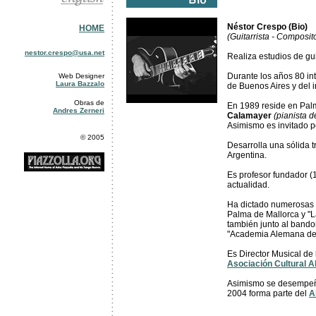
Néstor Crespo (Bio)
HOME
(Guitarrista - Composito
nestor.crespo@usa.net
Realiza estudios de gui
Durante los años 80 in
Web Designer
Laura Bazzalo
de Buenos Aires y del in
Obras de
En 1989 reside en Pal
Andres Zerneri
Calamayer
(pianista 
Asimismo es invitado po
© 2005
Desarrolla una sólida t
Argentina.
Es profesor fundador (
actualidad.
Ha dictado numerosas c
Palma de Mallorca y "
también junto al bando
"Academia Alemana d
Es Director Musical de
Asociación Cultural A
Asimismo se desempeña
2004 forma parte del
A
. . . . . . . . . . . . . . . . . . . . . . . . . . . . . . . . . . . . . . . . . . . . . . 