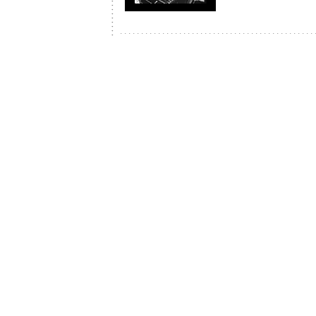
. . . . . . . . . . . . . . . . . . . . . . . . . . . . . . . . . . . . . . . . . . . . . . 