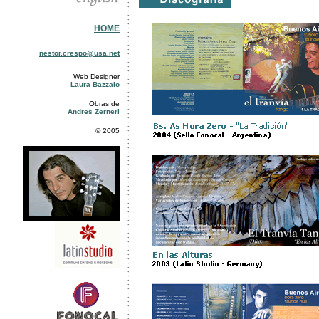
HOME
nestor.crespo@usa.net
Web Designer
Laura Bazzalo
Obras de
Andres Zerneri
© 2005