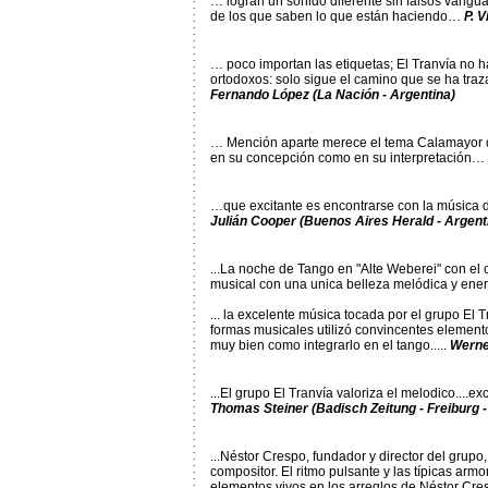
… logran un sonido diferente sin falsos vangua
de los que saben lo que están haciendo…
P. V
… poco importan las etiquetas; El Tranvía no 
ortodoxos: solo sigue el camino que se ha tra
Fernando López (La Nación - Argentina)
… Mención aparte merece el tema Calamayor de
en su concepción como en su interpretación…
…que excitante es encontrarse con la música d
Julián Cooper (Buenos Aires Herald - Argent
...La noche de Tango en "Alte Weberei" con el 
musical con una unica belleza melódica y energ
... la excelente música tocada por el grupo El
formas musicales utilizó convincentes element
muy bien como integrarlo en el tango.....
Werner
...El grupo El Tranvía valoriza el melodico....e
Thomas Steiner (Badisch Zeitung - Freiburg 
...Néstor Crespo, fundador y director del grupo
compositor. El ritmo pulsante y las típicas arm
elementos vivos en los arreglos de Néstor Cre