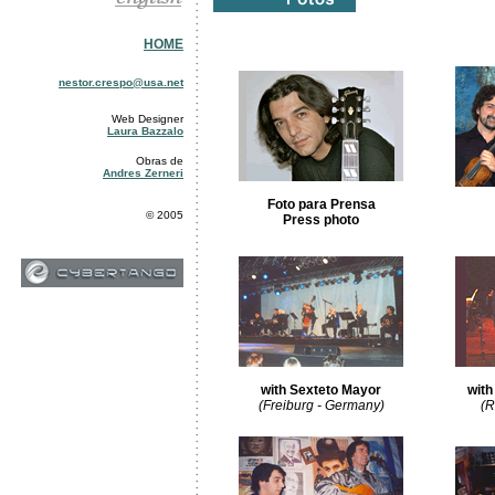
HOME
nestor.crespo@usa.net
Web Designer
Laura Bazzalo
Obras de
Andres Zerneri
Foto para Prensa
© 2005
Press photo
with Sexteto Mayor
with
(Freiburg - Germany)
(R